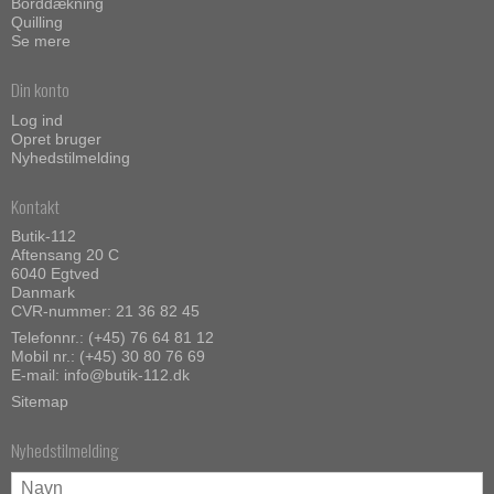
Borddækning
Quilling
Se mere
Din konto
Log ind
Opret bruger
Nyhedstilmelding
Kontakt
Butik-112
Aftensang 20 C
6040 Egtved
Danmark
CVR-nummer: 21 36 82 45
Telefonnr.:
(+45) 76 64 81 12
Mobil nr.:
(+45) 30 80 76 69
E-mail
:
info@butik-112.dk
Sitemap
Nyhedstilmelding