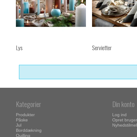
Lys
Servietter
Kategorier
Din konto
Produkter
Log ind
Påske
Opret bruge
Jul
Nyhedstilmel
Borddækning
Quilling