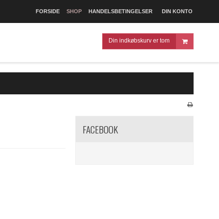
FORSIDE
SHOP
HANDELSBETINGELSER
DIN KONTO
Din indkøbskurv er tom
FACEBOOK