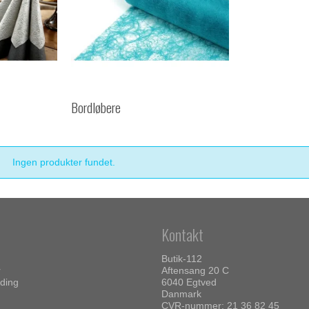
Bordløbere
Ingen produkter fundet.
Kontakt
Butik-112
r
Aftensang 20 C
ding
6040 Egtved
Danmark
CVR-nummer: 21 36 82 45