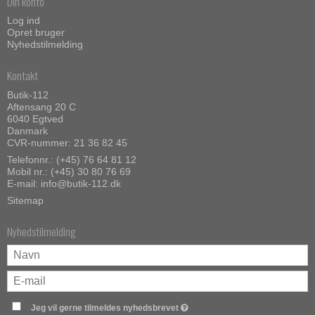
Din konto
Log ind
Opret bruger
Nyhedstilmelding
Kontakt
Butik-112
Aftensang 20 C
6040 Egtved
Danmark
CVR-nummer: 21 36 82 45
Telefonnr.:
(+45) 76 64 81 12
Mobil nr.:
(+45) 30 80 76 69
E-mail
:
info@butik-112.dk
Sitemap
Nyhedstilmelding
Jeg vil gerne tilmeldes nyhedsbrevet