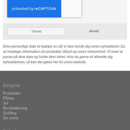
Afmeld
Tilmeld
Dine personlige data vil hjælpe os når vi skal sende dig vores nyhedsbrev. Du
vil modtage information om produkter, tilbud og vores virksomhed. Vi lover at
passe på dine data og holde dem sikret. Hvis du gerne vil afmelde dig
nyhedsbrevet, så kan det gøres her fra vores website.
Kategorier
Produkter
Påske
Jul
Borddækning
Quilling
Se mere