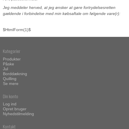
Jeg meddeler herved, at jeg ønsker at gøre fortrydelsesretten
gældende i forbindelse med min købsaftale om følgende vare(r):
$HtmlForm(1)$
Kategorier
Produkter
Påske
Jul
Borddækning
Quilling
Se mere
Din konto
Log ind
Opret bruger
Nyhedstilmelding
Kontakt