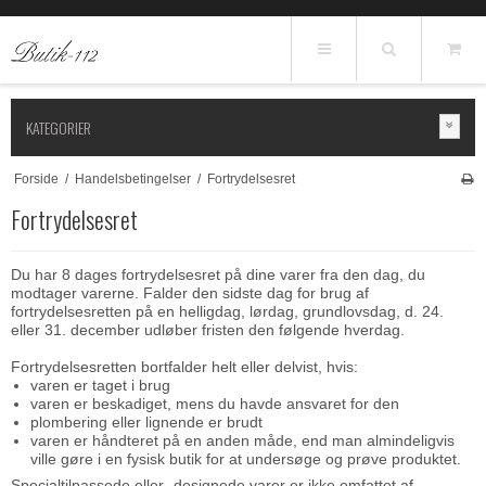
KATEGORIER
Forside
/
Handelsbetingelser
/
Fortrydelsesret
Fortrydelsesret
Du har 8 dages fortrydelsesret på dine varer fra den dag, du
modtager varerne. Falder den sidste dag for brug af
fortrydelsesretten på en helligdag, lørdag, grundlovsdag, d. 24.
eller 31. december udløber fristen den følgende hverdag.
Fortrydelsesretten bortfalder helt eller delvist, hvis:
varen er taget i brug
varen er beskadiget, mens du havde ansvaret for den
plombering eller lignende er brudt
varen er håndteret på en anden måde, end man almindeligvis
ville gøre i en fysisk butik for at undersøge og prøve produktet.
Specialtilpassede eller -designede varer er ikke omfattet af