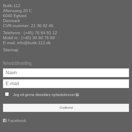
Butik-112
Aftensang 20 C
6040 Egtved
Danmark
CVR-nummer: 21 36 82 45
Telefonnr.:
(+45) 76 64 81 12
Mobil nr.:
(+45) 30 80 76 69
E-mail
:
info@butik-112.dk
Sitemap
Nyhedstilmelding
Jeg vil gerne tilmeldes nyhedsbrevet
Godkend
Facebook