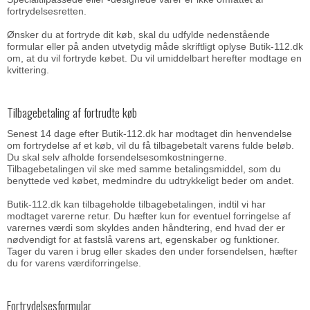
fortrydelsesretten.
Ønsker du at fortryde dit køb, skal du udfylde nedenstående
formular eller på anden utvetydig måde skriftligt oplyse Butik-112.dk
om, at du vil fortryde købet. Du vil umiddelbart herefter modtage en
kvittering.
Tilbagebetaling af fortrudte køb
Senest 14 dage efter Butik-112.dk har modtaget din henvendelse
om fortrydelse af et køb, vil du få tilbagebetalt varens fulde beløb.
Du skal selv afholde forsendelsesomkostningerne.
Tilbagebetalingen vil ske med samme betalingsmiddel, som du
benyttede ved købet, medmindre du udtrykkeligt beder om andet.
Butik-112.dk kan tilbageholde tilbagebetalingen, indtil vi har
modtaget varerne retur. Du hæfter kun for eventuel forringelse af
varernes værdi som skyldes anden håndtering, end hvad der er
nødvendigt for at fastslå varens art, egenskaber og funktioner.
Tager du varen i brug eller skades den under forsendelsen, hæfter
du for varens værdiforringelse.
Fortrydelsesformular