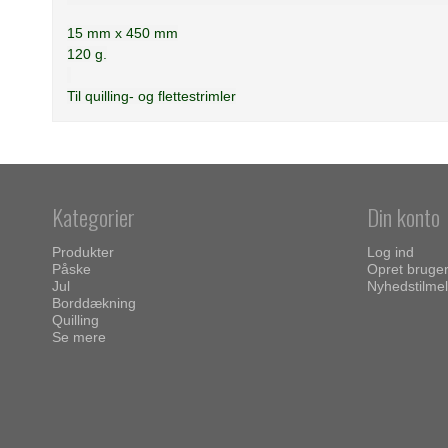
15 mm x 450 mm
120 g.
Til quilling- og flettestrimler
Kategorier
Din konto
Produkter
Log ind
Påske
Opret bruge
Jul
Nyhedstilmel
Borddækning
Quilling
Se mere