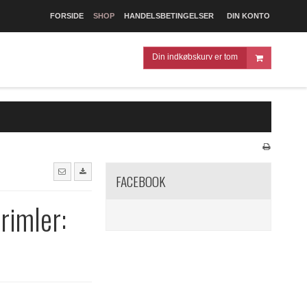
FORSIDE
SHOP
HANDELSBETINGELSER
DIN KONTO
Din indkøbskurv er tom
FACEBOOK
rimler: