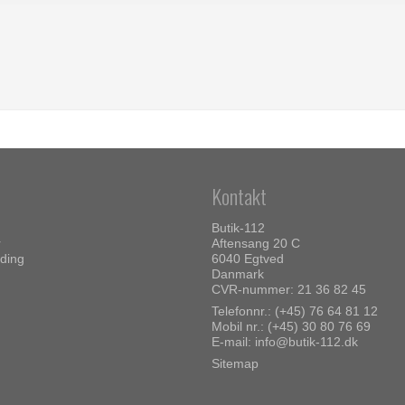
Kontakt
Butik-112
r
Aftensang 20 C
ding
6040 Egtved
Danmark
CVR-nummer: 21 36 82 45
Telefonnr.:
(+45) 76 64 81 12
Mobil nr.:
(+45) 30 80 76 69
E-mail
:
info@butik-112.dk
Sitemap