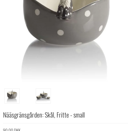
Nääsgränsgården: Skål, Fritte - small
90,00 DKK