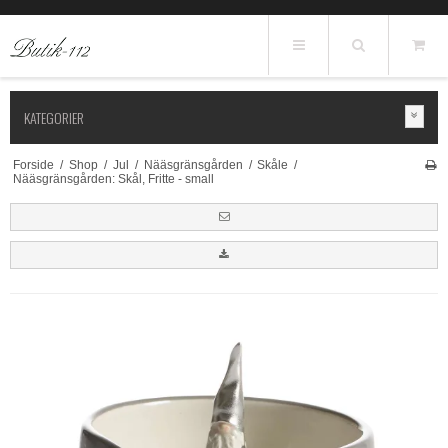
KATEGORIER
Forside
/
Shop
/
Jul
/
Nääsgränsgården
/
Skåle
/
Nääsgränsgården: Skål, Fritte - small