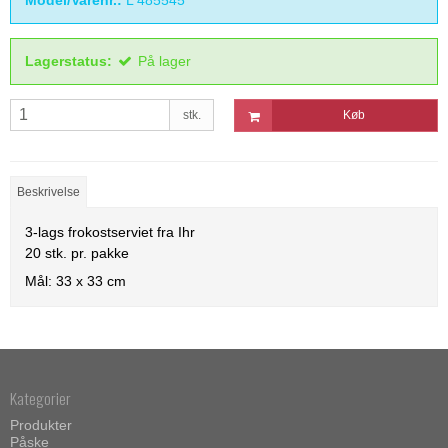
Model/Varenr.:
L 485545
Lagerstatus:
På lager
stk.
Køb
Beskrivelse
3-lags frokostserviet fra Ihr
20 stk. pr. pakke
Mål: 33 x 33 cm
Kategorier
Produkter
Påske