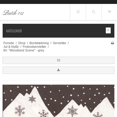
KATEGORIER
Forside
/
Shop
/
Borddækning
/
Servietter
/
Jul & Nytår
/
Frokostservietter
/
Ihr: "Woodland Scene" - grey