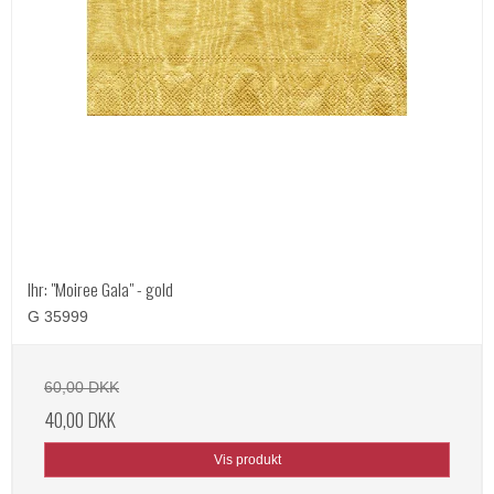
Ihr: "Moiree Gala" - gold
G 35999
60,00 DKK
40,00 DKK
Vis produkt