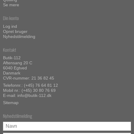
Se mere
Din konto
Log ind
Opret bruger
Nyhedstilmelding
Kontakt
Butik-112
Aftensang 20 C
6040 Egtved
Danmark
CVR-nummer: 21 36 82 45
Telefonnr.:
(+45) 76 64 81 12
Mobil nr.:
(+45) 30 80 76 69
E-mail
:
info@butik-112.dk
Sitemap
Nyhedstilmelding